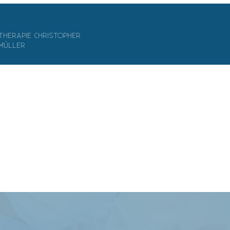
THERAPIE CHRISTOPHER
MÜLLER
Tel.: +49 (0) 951 96 86 90 99
Laubanger 17a, 96052 Bamberg
info@therapiemueller.de
EANGEBOT
KONTAKT
STELLENAGEBOTE