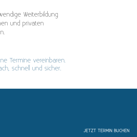
wendige Weiterbildung
chen und privaten
n.
ine Termine vereinbaren.
fach, schnell und sicher.
info@therapiemueller.de
Termine nach Vereinbarung
Alle Krankenkassen
JETZT TERMIN BUCHEN