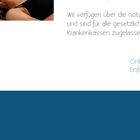
Wir verfügen über die not
und
sind für alle gesetzli
Krankenkassen zugelasse
Termin buchen
Onl
Ein
Tel.: +49 (0) 951 96 86 90 99